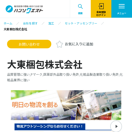
会員登録
検索
メニュー
ログイン
ホーム
会社を探す
加工
セット・アッセンブリー
大東梱包株式会社
お気に入りに追加
お問い合わせ
大東梱包株式会社
品質管理に強い,Pマーク,医薬部外品取り扱い免許,化粧品製造業取り扱い免許,化
粧品業界に強い