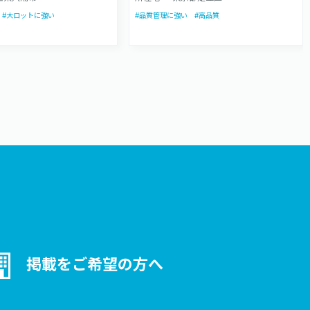
潮と越谷の2か所の作業ス
資材では定番品の販売はもちろ
#大ロットに強い
#品質管理に強い
#高品質
、お客様のプロモーシ
ん、オーダー品もご注文いただ
援します。
けます。アセンブリーでは丁合
や訂正シール貼りなどの軽作業
から等身大パネルやフロアーデ
ィスプレイの生産まで、幅広く
ご相談いただけます。
掲載をご希望の方へ