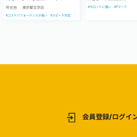
を請け負います。プラ
や色調補正を伴う案件に強い企
#大ロットに強い
#Pマーク
所在地
東京都文京区
マークも取得しており
業です。企画立案からデザイン、
#コストパフォーマンスが高い
#スピード対応
やEC商品の発送にも
製版、印刷加工までをワンスト
します。
ップで対応します。
会員登録/ログイ