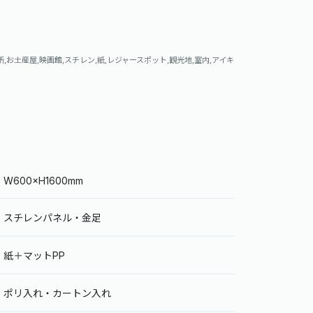
所,お土産屋,映画館,スチレン,紙,レジャースポット,観光地,室内,アイキ
W600×H1600mm
スチレンパネル・金足
紙＋マットPP
ポリ入れ・カートン入れ