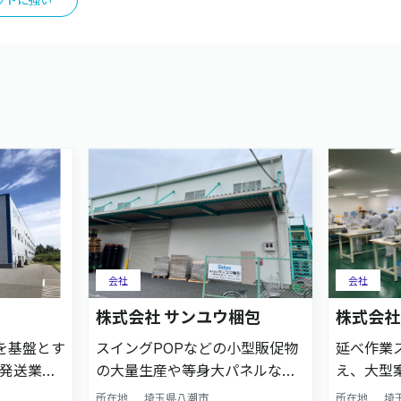
ットに強い
会社
会社
株式会社 サンユウ梱包
株式会社
庫を基盤とす
スイングPOPなどの小型販促物
延べ作業
発送業務
の大量生産や等身大パネルなど
え、大型
ブリ業務
の大型販促物製作まで、組立/梱
生産に強
所在地
埼玉県八潮市
所在地
埼