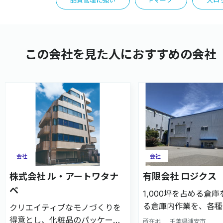
品質管理に強い
Pマーク
大ロ
この会社を見た人におすすめの会社
会社
会社
株式会社 ル・アートワタナ
有限会社 ロジクス
ベ
1,000坪を占める倉
る倉庫内作業を、各種
クリエイティブなモノづくりを
や販促ツールのアセン
得意とし、化粧品のパッケージ
所在地
千葉県浦安市