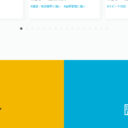
イバシー
包が得意な会社です。また、長
す。 八
#運送・物流業界に強い
#品質管理に強い
#スピード対応
、販促DM
年の販促物製作の経験から、発
ペースで
ご対応いた
送・納品までなどの物流業務も
ョンを支
請け負います。
ン