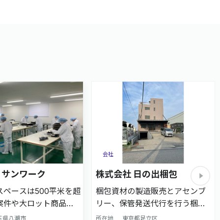
会社
 サンワーク
株式会社 日の出梱包
スペースは500平米を超
梱包資材の製造販売とアセンブ
案件や大ロット商品の
リー、保管発送代行を行う梱包
いアセンブリー会社で
業務に特化した企業です。販促
玉県八潮市
所在地
東京都足立区