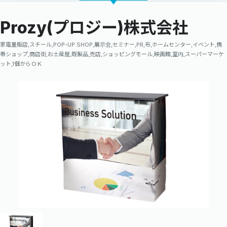
Prozy(プロジー)株式会社
家電量販店,スチール,POP-UP SHOP,展示会,セミナー,PR,布,ホームセンター,イベント,携
帯ショップ,商店街,お土産屋,既製品,売店,ショッピングモール,映画館,室内,スーパーマーケ
ット,1個からＯＫ