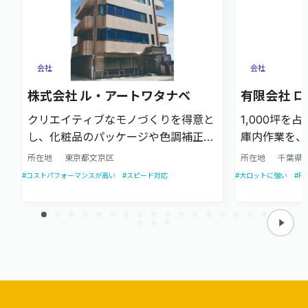
会社
会社
株式会社 ル・アートワタナベ
有限会社 
クリエイティブなモノづくりを得意と
1,000坪を
し、化粧品のパッケージや色調補正を
庫内作業を、
伴う案件に強い企業です。企画立案か
ルのアセンブ
所在地
東京都文京区
所在地
千葉県
らデザイン、製版、印刷加工までをワ
プライバシー
#コストパフォーマンスが高い
#スピード対応
#大ロットに強い
#P
ンストップで対応します。
販促DMやE
たします。