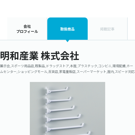
会社
取扱商品
掲載記事
プロフィール
明和産業 株式会社
展示会,スポーツ用品店,既製品,ドラッグストア,本屋,プラスチック,コンビニ,環境配慮,ホー
ムセンター,ショッピングモール,百貨店,家電量販店,スーパーマーケット,屋内,スピード対応