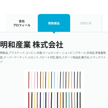
会社
取扱商品
掲載記事
プロフィール
明和産業 株式会社
既製品,プラスチック,コンビニ,本屋,ホームセンター,ショッピングモール,百貨店,家電量販
店,スーパーマーケット,小ロット,スピード対応,屋内,スポーツ用品店,展示会,ドラッグスト
ア