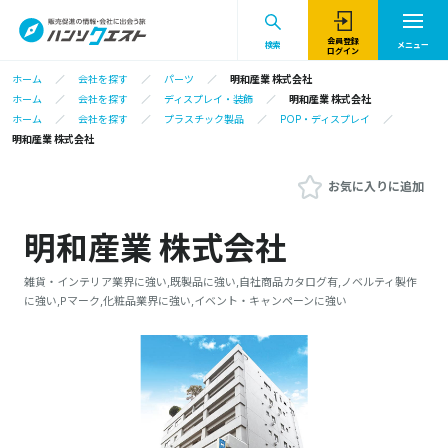
会員登録
検索
メニュー
ログイン
ホーム
会社を探す
パーツ
明和産業 株式会社
ホーム
会社を探す
ディスプレイ・装飾
明和産業 株式会社
ホーム
会社を探す
プラスチック製品
POP・ディスプレイ
明和産業 株式会社
お気に入りに追加
明和産業 株式会社
雑貨・インテリア業界に強い,既製品に強い,自社商品カタログ有,ノベルティ製作
に強い,Pマーク,化粧品業界に強い,イベント・キャンペーンに強い