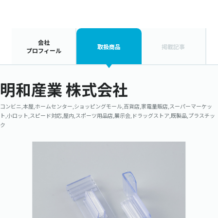
会社
取扱商品
掲載記事
プロフィール
明和産業 株式会社
コンビニ,本屋,ホームセンター,ショッピングモール,百貨店,家電量販店,スーパーマーケッ
ト,小ロット,スピード対応,屋内,スポーツ用品店,展示会,ドラッグストア,既製品,プラスチッ
ク