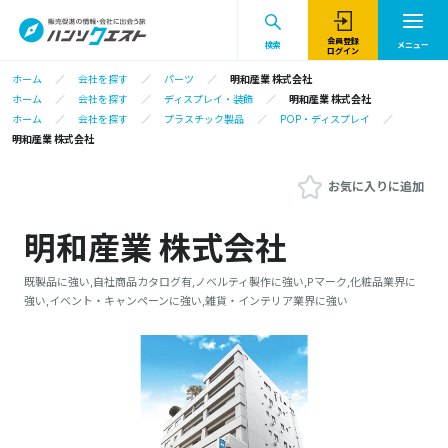
会員登録
検索
メニュー
ログイン
ホーム
会社を探す
パーツ
明和産業 株式会社
ホーム
会社を探す
ディスプレイ・装飾
明和産業 株式会社
ホーム
会社を探す
プラスチック製品
POP・ディスプレイ
明和産業 株式会社
お気に入りに追加
明和産業 株式会社
既製品に強い,自社商品カタログ有,ノベルティ製作に強い,Pマーク,化粧品業界に
強い,イベント・キャンペーンに強い,雑貨・インテリア業界に強い