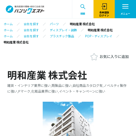
会員登録
検索
メニュー
ログイン
ホーム
会社を探す
パーツ
明和産業 株式会社
ホーム
会社を探す
ディスプレイ・装飾
明和産業 株式会社
ホーム
会社を探す
プラスチック製品
POP・ディスプレイ
明和産業 株式会社
お気に入りに追加
明和産業 株式会社
雑貨・インテリア業界に強い,既製品に強い,自社商品カタログ有,ノベルティ製作
に強い,Pマーク,化粧品業界に強い,イベント・キャンペーンに強い