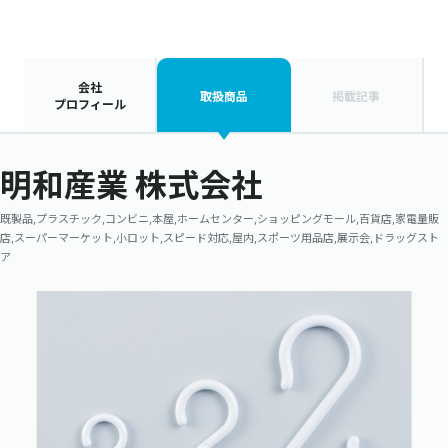
会社
取扱商品
掲載記事
プロフィール
明和産業 株式会社
既製品,プラスチック,コンビニ,本屋,ホームセンター,ショッピングモール,百貨店,家電量販
店,スーパーマーケット,小ロット,スピード対応,屋内,スポーツ用品店,展示会,ドラッグスト
ア