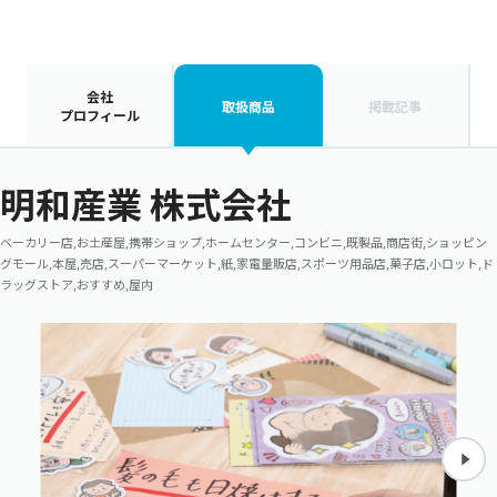
会社
取扱商品
掲載記事
プロフィール
明和産業 株式会社
ベーカリー店,お土産屋,携帯ショップ,ホームセンター,コンビニ,既製品,商店街,ショッピン
グモール,本屋,売店,スーパーマーケット,紙,家電量販店,スポーツ用品店,菓子店,小ロット,ド
ラッグストア,おすすめ,屋内