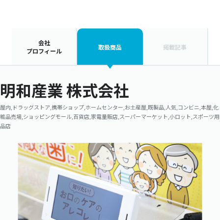
会社
取扱商品
掲載記事
プロフィール
明和産業 株式会社
屋内,ドラッグストア,携帯ショップ,ホームセンター,お土産屋,既製品,人気,コンビニ,本屋,化
粧品売場,ショッピングモール,百貨店,家電量販店,スーパーマーケット,小ロット,スポーツ用
品店