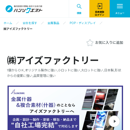
会員登録
検索
メニュー
ログイン
ホーム
会社を探す
金属製品
POP・ディスプレイ
㈱アイズファクトリー
お気に入りに追加
㈱アイズファクトリー
1個からＯＫ,オリジナル製作に強い,小ロットに強い,大ロットに強い,日本製,形状
からの提案に強い,品質管理に強い