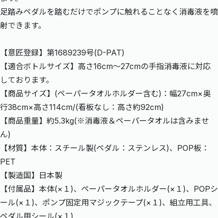
足踏みペダルを踏むだけでポンプに触れることなく消毒液を噴
射できます。
【意匠登録】第1689239号(D-PAT)
【適合ボトルサイズ】高さ16cm～27cmの手指消毒液に対応
しております。
【商品サイズ】(ペーパータオルホルダー含む)：幅27cm×奥
行38cm×高さ114cm/(看板なし：高さ約92cm)
【商品重量】約5.3kg(※消毒液＆ペーパータオルは含みませ
ん)
【材質】本体：スチール製(ペダル：ステンレス)、POP板：
PET
【製造国】日本製
【付属品】本体(×１)、ペーパータオルホルダー(×１)、POPシ
ール(×１)、ポンプ固定用マジックテープ(×１)、組立用工具、
ペダル用シール(×１)