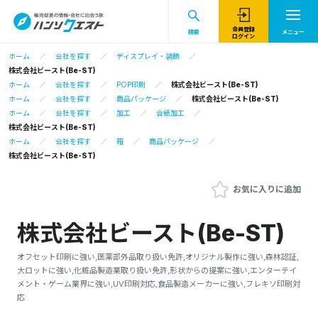
会員登録
検索
メニュー
ログイン
ホーム
会社を探す
ディスプレイ・装飾
株式会社ビースト(Be-ST)
ホーム
会社を探す
POP印刷
株式会社ビースト(Be-ST)
ホーム
会社を探す
商品パッケージ
株式会社ビースト(Be-ST)
ホーム
会社を探す
加工
合紙加工
株式会社ビースト(Be-ST)
ホーム
会社を探す
箱
商品パッケージ
株式会社ビースト(Be-ST)
お気に入りに追加
株式会社ビースト(Be-ST)
オフセット印刷に強い,医薬部外品取り扱い免許,オリジナル製作に強い,森林認証,
大ロットに強い,化粧品製造業取り扱い免許,形状からの提案に強い,エンターテイ
メント・ゲーム業界に強い,UV印刷対応,食品製造メーカーに強い,フレキソ印刷対
応