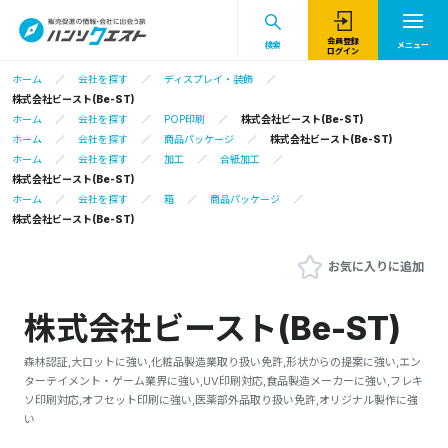
会員登録
検索
メニュー
ログイン
ホーム
会社を探す
ディスプレイ・装飾
株式会社ビースト(Be-ST)
ホーム
会社を探す
POP印刷
株式会社ビースト(Be-ST)
ホーム
会社を探す
商品パッケージ
株式会社ビースト(Be-ST)
ホーム
会社を探す
加工
合紙加工
株式会社ビースト(Be-ST)
ホーム
会社を探す
箱
商品パッケージ
株式会社ビースト(Be-ST)
お気に入りに追加
株式会社ビースト(Be-ST)
森林認証,大ロットに強い,化粧品製造業取り扱い免許,形状からの提案に強い,エン
ターテイメント・ゲーム業界に強い,UV印刷対応,食品製造メーカーに強い,フレキ
ソ印刷対応,オフセット印刷に強い,医薬部外品取り扱い免許,オリジナル製作に強
い