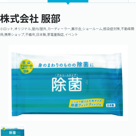
株式会社 服部
小ロット,オリジナル,屋内/屋外,カーディーラー,展示会,ショールーム,感染症対策,不動産関
係,携帯ショップ,不織布,日本製,家電量販店,イベント