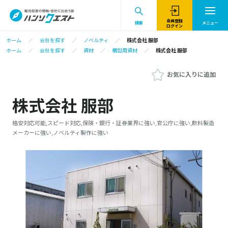
会員登録
検索
メニュー
ログイン
ホーム
会社を探す
ノベルティ
株式会社 服部
ホーム
会社を探す
資材
梱包用資材
株式会社 服部
お気に入りに追加
株式会社 服部
格安対応可能,スピード対応,保険・銀行・証券業界に強い,官公庁に強い,飲料製造
メーカーに強い,ノベルティ製作に強い