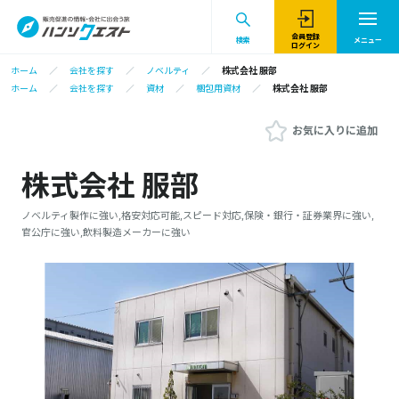
会員登録
検索
メニュー
ログイン
ホーム
会社を探す
ノベルティ
株式会社 服部
ホーム
会社を探す
資材
梱包用資材
株式会社 服部
お気に入りに追加
株式会社 服部
ノベルティ製作に強い,格安対応可能,スピード対応,保険・銀行・証券業界に強い,
官公庁に強い,飲料製造メーカーに強い