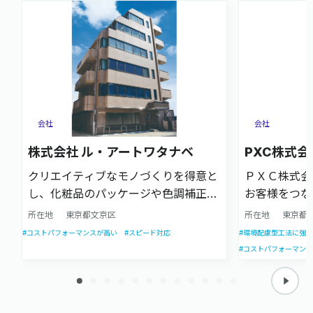
会社
会社
株式会社 ル・アートワタナベ
PXC株式会
クリエイティブなモノづくりを得意と
ＰＸＣ株式会
し、化粧品のパッケージや色調補正を
お客様をつな
伴う案件に強い企業です。企画立案か
企業理念のも
所在地
東京都文京区
所在地
東京都
らデザイン、製版、印刷加工までをワ
事業を続けて
#コストパフォーマンスが高い
#スピード対応
#環境配慮型工法に強い
ンストップで対応します。
もPOPを中
#コストパフォーマン
として、最適
に提供してま