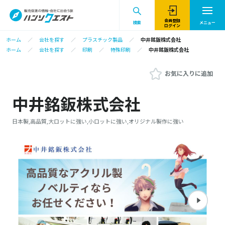
会員登録
検索
メニュー
ログイン
ホーム
会社を探す
プラスチック製品
中井銘鈑株式会社
ホーム
会社を探す
印刷
特殊印刷
中井銘鈑株式会社
お気に入りに追加
中井銘鈑株式会社
日本製,高品質,大ロットに強い,小ロットに強い,オリジナル製作に強い