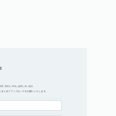
は
, docx, xlsx, pptx, ai, eps
Pにまとめてアップロードをお願いいたします。