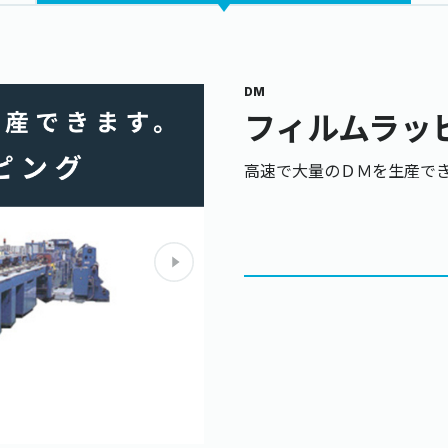
DM
フィルムラッ
高速で大量のＤＭを生産で