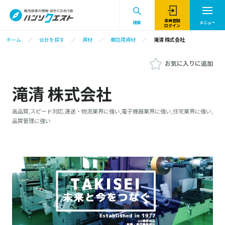
会員登録
検索
メニュー
ログイン
ホーム
会社を探す
資材
梱包用資材
滝清 株式会社
お気に入りに追加
滝清 株式会社
高品質,スピード対応,運送・物流業界に強い,電子機器業界に強い,住宅業界に強い,
品質管理に強い