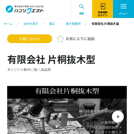
会員登録
検索
メニュー
ログイン
ホーム
会社を探す
加工
抜き型製作
有限会社 片桐抜木型
お気に入りに追加
お問い合わせ
有限会社 片桐抜木型
オリジナル製作に強い,高品質