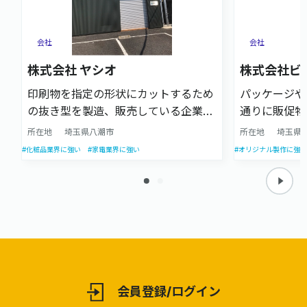
会社
会社
株式会社 ヤシオ
株式会社ビ
印刷物を指定の形状にカットするため
パッケージや
の抜き型を製造、販売している企業で
通りに販促物
す。創業50年超の知見に最先端の機械
作会社です。
所在地
埼玉県八潮市
所在地
埼玉県
技術を積極的に取り入れ、最適な加工
く、構造設計
#化粧品業界に強い
#家電業界に強い
#オリジナル製作に強い
方法を技術者の視点からご提案しま
前のテストダ
す。
ただけます。
会員登録/ログイン