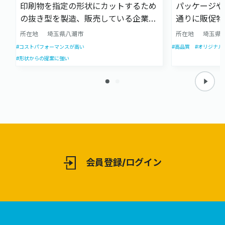
印刷物を指定の形状にカットするため
パッケージや
の抜き型を製造、販売している企業で
通りに販促物
す。創業50年超の知見に最先端の機械
作会社です。
所在地
埼玉県八潮市
所在地
埼玉県
技術を積極的に取り入れ、最適な加工
く、構造設計
#コストパフォーマンスが高い
#高品質
#オリジナル
方法を技術者の視点からご提案しま
前のテストダ
#形状からの提案に強い
す。
ただけます。
会員登録/ログイン