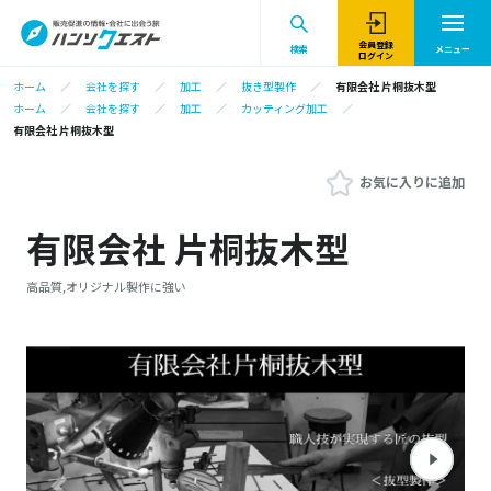
会員登録
検索
メニュー
ログイン
ホーム
会社を探す
加工
抜き型製作
有限会社 片桐抜木型
ホーム
会社を探す
加工
カッティング加工
有限会社 片桐抜木型
お気に入りに追加
有限会社 片桐抜木型
高品質,オリジナル製作に強い