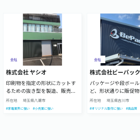
会社
会社
株式会社 ヤシオ
株式会社ビーパッ
印刷物を指定の形状にカットす
パッケージや段ボール
るための抜き型を製造、販売し
ど、形状通りに販促物
ている企業です。創業50年超の
する抜き型の製作会社
所在地
埼玉県八潮市
所在地
埼玉県吉川市
知見に最先端の機械技術を積極
き型の製造だけでなく
#家電業界に強い
#小売業に強い
#オリジナル製作に強い
#高品質
的に取り入れ、最適な加工方法
計、試作提案に強く、
を技術者の視点からご提案しま
テストダミーの準備か
す。
いただけます。