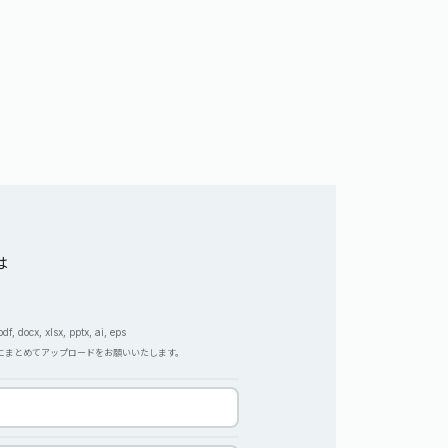
は
, docx, xlsx, pptx, ai, eps
Pにまとめてアップロードをお願いいたします。