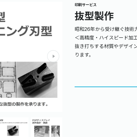
印刷サービス
抜型製作
昭和26年から受け継ぐ技術
＜高精度・ハイスピード加
抜き打ちする材質やデザイ
ります。