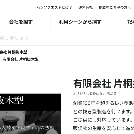
ハンソクエストとは？
運営会社
掲載をご希望の方へ
会社を探す
利用シーンから探す
記
会社 片桐抜木型
有限会社 片桐抜木型
有限会社 片
オリジナル製作に強い,高品質
創業100年を超える抜き型
どの抜き型製造を行います。
ご提供にも対応しています
販促物の生産を安心して進