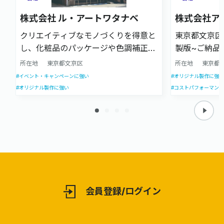
株式会社 ル・アートワタナベ
株式会社ア
クリエイティブなモノづくりを得意と
東京都文京区
し、化粧品のパッケージや色調補正を
製版~ご納品
伴う案件に強い企業です。企画立案か
お任せいただ
所在地
東京都文京区
所在地
東京都
らデザイン、製版、印刷加工までをワ
以来50年以
#イベント・キャンペーンに強い
#オリジナル製作に強い
ンストップで対応します。
せ高い技術力
#オリジナル製作に強い
#コストパフォーマン
品を提供して
他、プレミア
から販売シス
ネスフィール
アシストが可
い合わせくだ
会員登録/ログイン