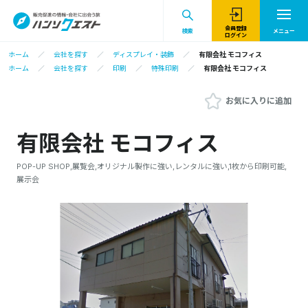
会員登録
検索
メニュー
ログイン
ホーム
会社を探す
ディスプレイ・装飾
有限会社 モコフィス
ホーム
会社を探す
印刷
特殊印刷
有限会社 モコフィス
お気に入りに追加
有限会社 モコフィス
POP-UP SHOP,展覧会,オリジナル製作に強い,レンタルに強い,1枚から印刷可能,
展示会