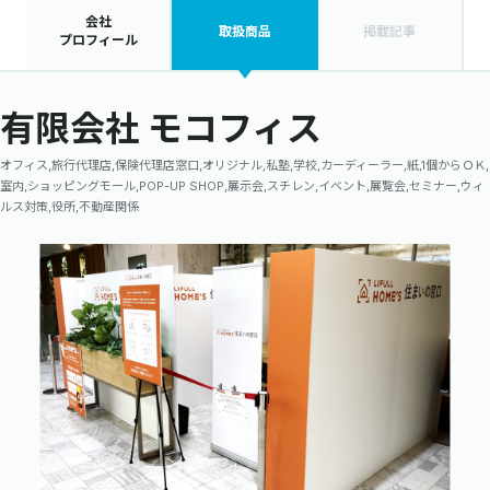
会社
取扱商品
掲載記事
プロフィール
有限会社 モコフィス
オフィス,旅行代理店,保険代理店窓口,オリジナル,私塾,学校,カーディーラー,紙,1個からＯＫ,
室内,ショッピングモール,POP-UP SHOP,展示会,スチレン,イベント,展覧会,セミナー,ウィ
ルス対策,役所,不動産関係