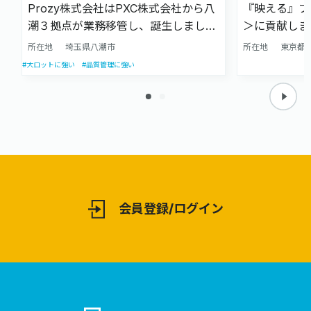
Prozy株式会社はPXC株式会社から八
『映える』ブ
潮３拠点が業務移管し、誕生しまし
＞に貢献しま
た。アッセンブリ、物流、オンデマン
ブース・店舗
所在地
埼玉県八潮市
所在地
東京都
ド印刷の業務を行っております。
プリントと空
#大ロットに強い
#品質管理に強い
ポート！！豊
で、来場者の
提供しております。 企画
工・レンタル
応可能です。
会員登録/ログイン