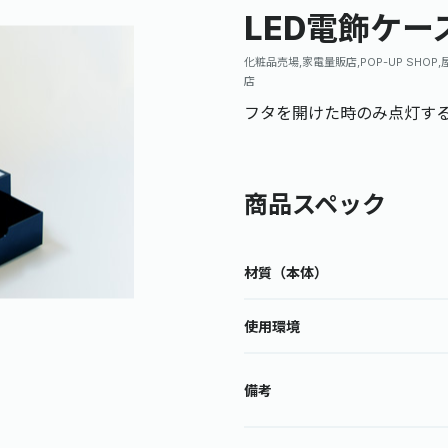
LED電飾ケー
化粧品売場,家電量販店,POP-UP SHO
店
フタを開けた時のみ点灯す
商品スペック
材質（本体）
使用環境
備考