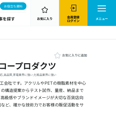
お役立ち資料
会員登録
事を探す
お気に入り
メニュー
ログイン
お気に入りに追加
ンコープロダクツ
応,高品質,家電業界に強い,化粧品業界に強い
加工会社です。アクリルやPETの樹脂素材を中心
イの構造提案からテスト試作、量産、納品まで
。高級感やブランドイメージが大切な百貨店向
列など、確かな技術力でお客様の販促活動をサ