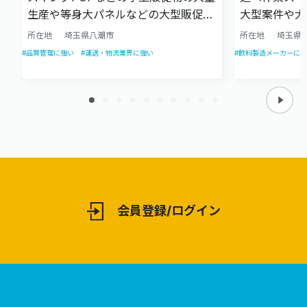
生産や等身大パネルなどの大型販促物
大型案件や大
製作まで、組立/梱包が得意な会社で
アセンブリー
所在地
埼玉県八潮市
所在地
埼玉県
す。また、長年の販促物製作の経験か
2か所の作業
#品質管理に強い
#運送・物流業界に強い
#飲料製造メーカーに強
ら、発送・納品までなどの物流業務も
ロモーション
請け負います。
会員登録/ログイン