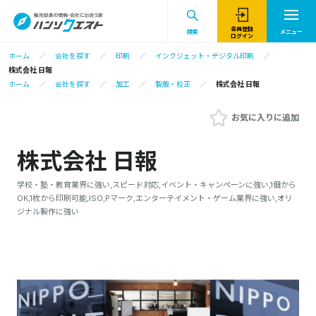
会員登録
検索
メニュー
ログイン
ホーム
会社を探す
印刷
インクジェット・デジタル印刷
株式会社 日報
ホーム
会社を探す
加工
製版・校正
株式会社 日報
お気に入りに追加
株式会社 日報
学校・塾・教育業界に強い,スピード対応,イベント・キャンペーンに強い,1個から
OK,1枚から印刷可能,ISO,Pマーク,エンターテイメント・ゲーム業界に強い,オリ
ジナル製作に強い