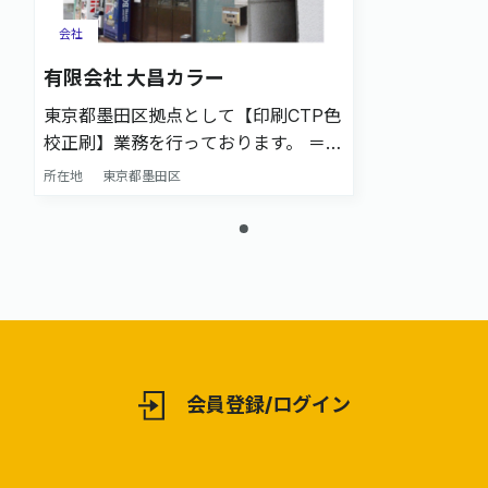
会社
有限会社 大昌カラー
東京都墨田区拠点として【印刷CTP色
校正刷】業務を行っております。 ＝＝
☆24時間対応可能！（日祝除く）
所在地
東京都墨田区
☆UV校正(四六全機)対応可能！ ☆カ
ッティングプロッター保有。校正サン
プル作成まで対応可能！ ☆X-Rite社
eXactを使用したカラー及び濃度測定
による色調管理対応！ ＝＝ その他、
色校正に関する最新の設備環境を積極
的に採り入れ、 デジタルとアナログ
を柔軟に組み合わせながら邁進してお
会員登録/ログイン
ります。