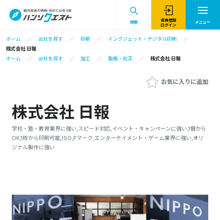
会員登録
検索
メニュー
ログイン
ホーム
会社を探す
印刷
インクジェット・デジタル印刷
株式会社 日報
ホーム
会社を探す
加工
製版・校正
株式会社 日報
お気に入りに追加
株式会社 日報
学校・塾・教育業界に強い,スピード対応,イベント・キャンペーンに強い,1個から
OK,1枚から印刷可能,ISO,Pマーク,エンターテイメント・ゲーム業界に強い,オリ
ジナル製作に強い