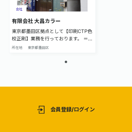
会社
有限会社 大昌カラー
東京都墨田区拠点として【印刷CTP色
校正刷】業務を行っております。 ＝＝
☆24時間対応可能！（日祝除く）
所在地
東京都墨田区
☆UV校正(四六全機)対応可能！ ☆カ
ッティングプロッター保有。校正サン
プル作成まで対応可能！ ☆X-Rite社
eXactを使用したカラー及び濃度測定
による色調管理対応！ ＝＝ その他、
色校正に関する最新の設備環境を積極
的に採り入れ、 デジタルとアナログ
を柔軟に組み合わせながら邁進してお
会員登録/ログイン
ります。