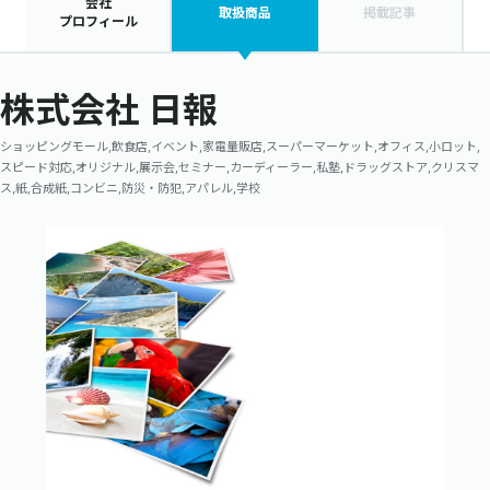
会社
取扱商品
掲載記事
プロフィール
株式会社 日報
ショッピングモール,飲食店,イベント,家電量販店,スーパーマーケット,オフィス,小ロット,
スピード対応,オリジナル,展示会,セミナー,カーディーラー,私塾,ドラッグストア,クリスマ
ス,紙,合成紙,コンビニ,防災・防犯,アパレル,学校