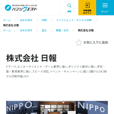
会員登録
検索
メニュー
ログイン
ホーム
会社を探す
印刷
インクジェット・デジタル印刷
株式会社 日報
ホーム
会社を探す
加工
製版・校正
株式会社 日報
お気に入りに追加
株式会社 日報
Pマーク,エンターテイメント・ゲーム業界に強い,オリジナル製作に強い,学校・
塾・教育業界に強い,スピード対応,イベント・キャンペーンに強い,1個からOK,1枚
から印刷可能,ISO