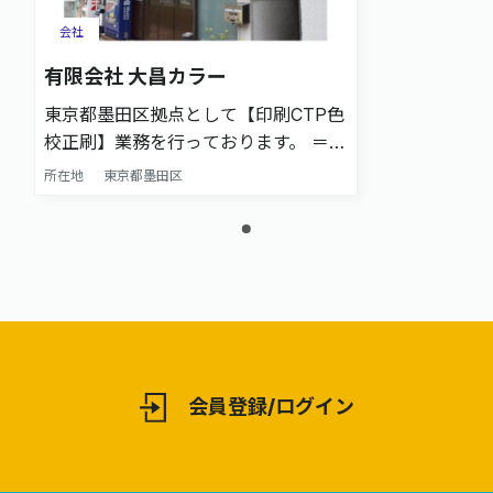
会社
有限会社 大昌カラー
東京都墨田区拠点として【印刷CTP色
校正刷】業務を行っております。 ＝＝
☆24時間対応可能！（日祝除く）
所在地
東京都墨田区
☆UV校正(四六全機)対応可能！ ☆カ
ッティングプロッター保有。校正サン
プル作成まで対応可能！ ☆X-Rite社
eXactを使用したカラー及び濃度測定
による色調管理対応！ ＝＝ その他、
色校正に関する最新の設備環境を積極
的に採り入れ、 デジタルとアナログ
を柔軟に組み合わせながら邁進してお
会員登録/ログイン
ります。