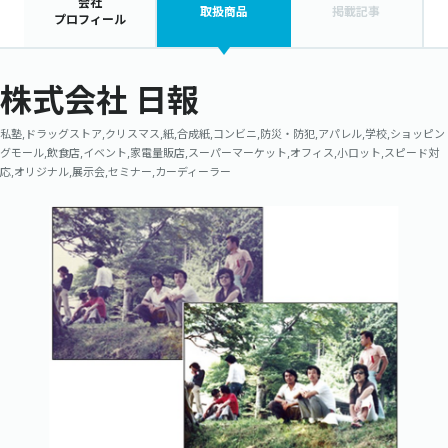
会社
取扱商品
掲載記事
プロフィール
株式会社 日報
私塾,ドラッグストア,クリスマス,紙,合成紙,コンビニ,防災・防犯,アパレル,学校,ショッピン
グモール,飲食店,イベント,家電量販店,スーパーマーケット,オフィス,小ロット,スピード対
応,オリジナル,展示会,セミナー,カーディーラー