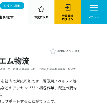
お役立ち資料
会員登録
事を探す
お気に入り
メニュー
ログイン
お気に入りに追加
ーエム物流
製造メーカーに強い,高品質,スピード対応,化粧品製造業取り扱い免
てを社内で対応可能です。販促用ノベルティ等
品などのアッセンブリ・梱包作業、配送代行な
す。
力しサポートすることができます。