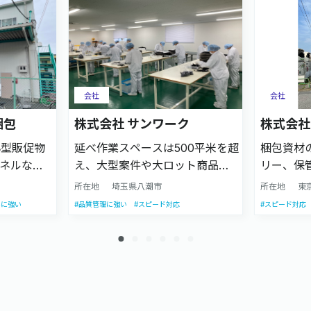
会社
会社
梱包
株式会社 サンワーク
株式会社
小型販促物
延べ作業スペースは500平米を超
梱包資材
ネルなど
え、大型案件や大ロット商品の
リー、保
、組立/梱
生産に強いアセンブリー会社で
業務に特
所在地
埼玉県八潮市
所在地
東
また、長
す。 八潮と越谷の2か所の作業ス
資材では
界に強い
#品質管理に強い
#スピード対応
#スピード対応
から、発
ペースで、お客様のプロモーシ
ん、オー
流業務も
ョンを支援します。
けます。
や訂正シ
から等身
ィスプレ
ご相談い