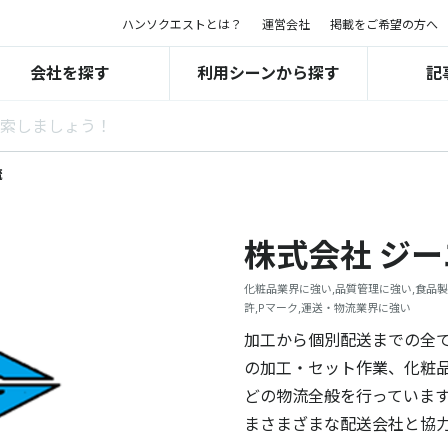
ハンソクエストとは？
運営会社
掲載をご希望の方へ
会社を探す
利用シーンから探す
記
流
株式会社 ジ
化粧品業界に強い,品質管理に強い,食品
許,Pマーク,運送・物流業界に強い
加工から個別配送までの全
の加工・セット作業、化粧
どの物流全般を行っていま
まさまざまな配送会社と協