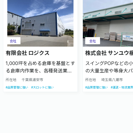
会社
会社
有限会社 ロジクス
株式会社 サンユウ
1,000坪を占める倉庫を基盤とす
スイングPOPなどの
る倉庫内作業を、各種発送業務
の大量生産や等身大パ
や販促ツールのアセンブリ業務
の大型販促物製作まで
所在地
千葉県浦安市
所在地
埼玉県八潮市
を請け負います。プライバシー
包が得意な会社です。
#品質管理に強い
#大ロットに強い
#品質管理に強い
#運送・物流業
マークも取得しており、販促DM
年の販促物製作の経験
やEC商品の発送にもご対応いた
送・納品までなどの物
します。
請け負います。