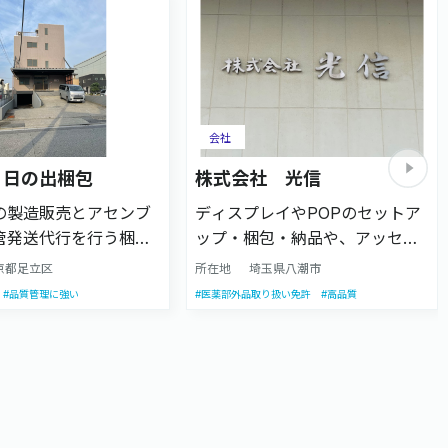
会社
 日の出梱包
株式会社 光信
の製造販売とアセンブ
ディスプレイやPOPのセットア
管発送代行を行う梱包
ップ・梱包・納品や、アッセン
化した企業です。販促
ブリ・梱包発送を手掛ける企業
京都足立区
所在地
埼玉県八潮市
定番品の販売はもちろ
です。 独自のノウハウやクリー
#品質管理に強い
#医薬部外品取り扱い免許
#高品質
ダー品もご注文いただ
ンルームを用いた品質管理体制
アセンブリーでは丁合
の徹底はもちろん、お客様から
ール貼りなどの軽作業
のご要望への柔軟な対応力・ス
大パネルやフロアーデ
ピード対応を心掛けており、安
イの生産まで、幅広く
心してご依頼いただける環境を
ただけます。
整えております。