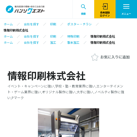
会員登録
検索
メニュー
ログイン
ホーム
会社を探す
印刷
ポスター・チラシ
情報印刷株式会社
ホーム
会社を探す
印刷
特殊印刷
情報印刷株式会社
ホーム
会社を探す
加工
製本加工
情報印刷株式会社
お気に入りに追加
情報印刷株式会社
イベント・キャンペーンに強い,学校・塾・教育業界に強い,エンターテイメン
ト・ゲーム業界に強い,オリジナル製作に強い,大手に強い,ノベルティ製作に強
い,Pマーク