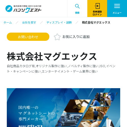
会員登録
検索
メニュー
ログイン
ホーム
会社を探す
ディスプレイ・装飾
株式会社マグエックス
お気に入りに追加
お問い合わせ
株式会社マグエックス
自社商品カタログ有,オリジナル製作に強い,ノベルティ製作に強い,ISO,イベン
ト・キャンペーンに強い,エンターテイメント・ゲーム業界に強い