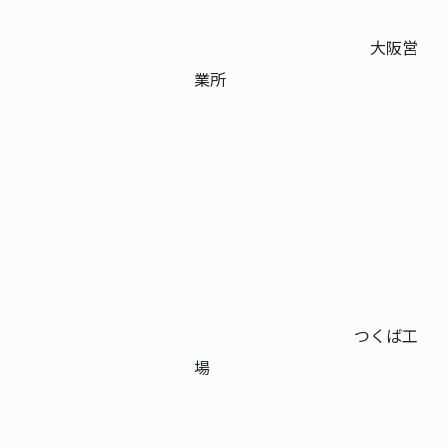
大阪営
業所
つくば工
場