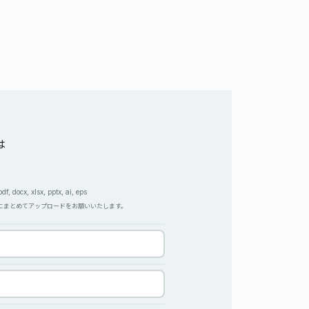
は
, docx, xlsx, pptx, ai, eps
Pにまとめてアップロードをお願いいたします。