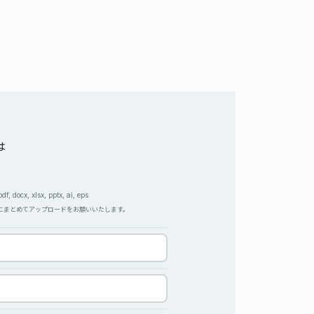
は
, docx, xlsx, pptx, ai, eps
Pにまとめてアップロードをお願いいたします。