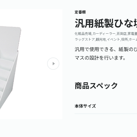
定番棚
汎用紙製ひな
化粧品売場,カーディーラー,百貨店,家電量
ラッグストア,観光地,イベント,役所,ホー
汎用で使用できる、紙製の
マスの設計を行います。
商品スペック
本体サイズ