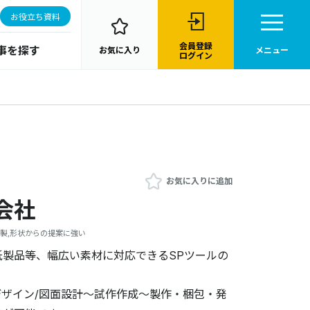
お役立ち資料
会員登録
事を探す
お気に入り
メニュー
ログイン
お気に入りに追加
会社
本製,形状からの提案に強い
紙製品等、幅広い素材に対応できるSPツールの
ザイン/図面設計～試作作成～製作・梱包・発