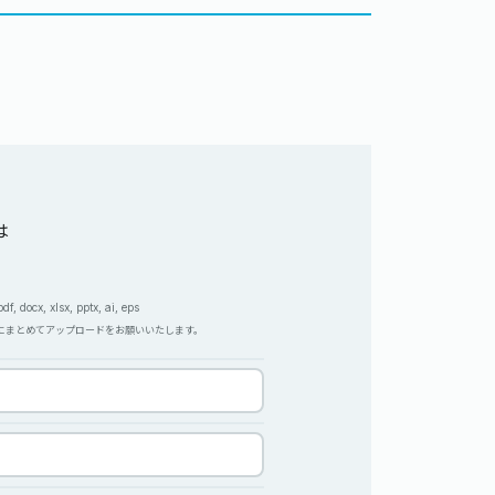
は
, docx, xlsx, pptx, ai, eps
Pにまとめてアップロードをお願いいたします。