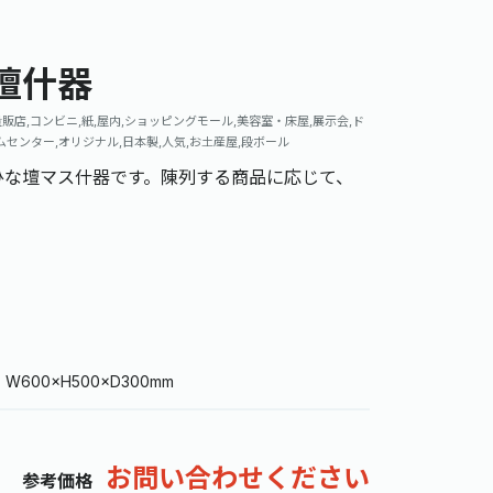
壇什器
販店,コンビニ,紙,屋内,ショッピングモール,美容室・床屋,展示会,ド
ムセンター,オリジナル,日本製,人気,お土産屋,段ボール
ひな壇マス什器です。陳列する商品に応じて、
W600×H500×D300mm
お問い合わせください
参考価格