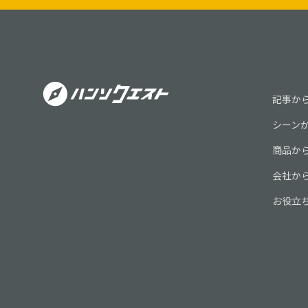
記事か
シーン
商品か
会社か
お役立