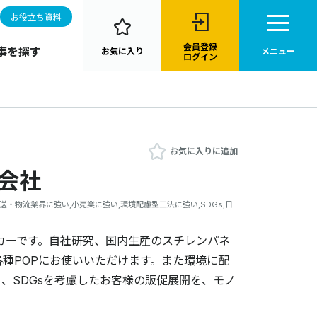
お役立ち資料
会員登録
事を探す
お気に入り
メニュー
ログイン
お気に入りに追加
式会社
送・物流業界に強い,小売業に強い,環境配慮型工法に強い,SDGs,日
カーです。自社研究、国内生産のスチレンパネ
種POPにお使いいただけます。また環境に配
、SDGsを考慮したお客様の販促展開を、モノ