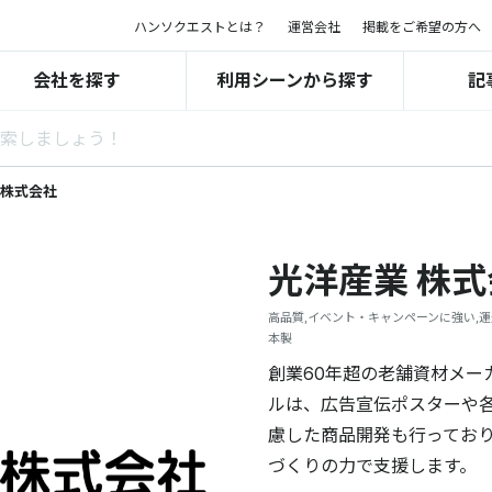
ハンソクエストとは？
運営会社
掲載をご希望の方へ
会社を探す
利用シーンから探す
記
 株式会社
光洋産業 株
高品質,イベント・キャンペーンに強い,運
本製
創業60年超の老舗資材メー
ルは、広告宣伝ポスターや各
慮した商品開発も行っており
づくりの力で支援します。