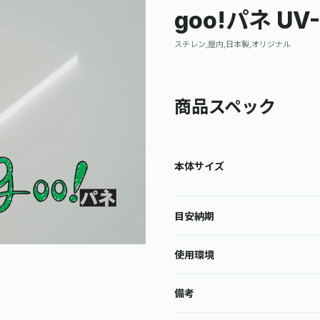
goo!パネ UV
スチレン,屋内,日本製,オリジナル
商品スペック
本体サイズ
目安納期
使用環境
備考