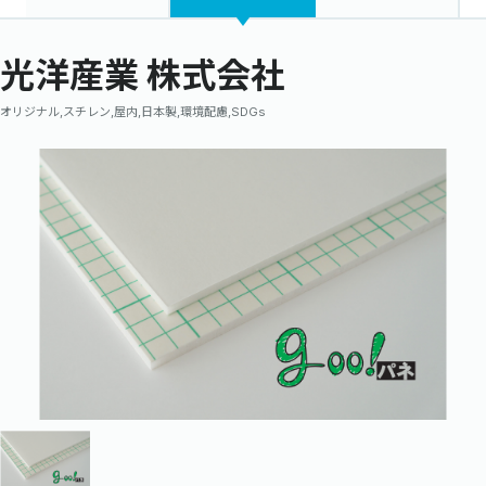
光洋産業 株式会社
オリジナル,スチレン,屋内,日本製,環境配慮,SDGs