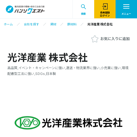
会員登録
検索
メニュー
ログイン
ホーム
会社を探す
資材
原材料
光洋産業 株式会社
お気に入りに追加
光洋産業 株式会社
高品質,イベント・キャンペーンに強い,運送・物流業界に強い,小売業に強い,環境
配慮型工法に強い,SDGs,日本製