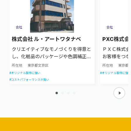
会社
会社
株式会社 ル・アートワタナベ
PXC株式会
クリエイティブなモノづくりを得意と
ＰＸＣ株式会
し、化粧品のパッケージや色調補正を
お客様をつな
伴う案件に強い企業です。企画立案か
企業理念のも
所在地
東京都文京区
所在地
東京都
らデザイン、製版、印刷加工までをワ
事業を続けて
#オリジナル製作に強い
#オリジナル製作に強い
ンストップで対応します。
もPOPを中
#コストパフォーマンスが高い
として、最適
に提供してま