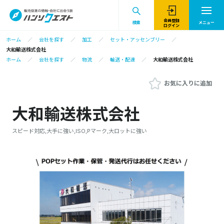
会員登録
検索
メニュー
ログイン
ホーム
会社を探す
加工
セット・アッセンブリー
大和輸送株式会社
ホーム
会社を探す
物流
輸送・配達
大和輸送株式会社
お気に入りに追加
大和輸送株式会社
スピード対応,大手に強い,ISO,Pマーク,大ロットに強い