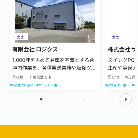
会社
会社
有限会社 ロジクス
株式会社 
1,000坪を占める倉庫を基盤とする倉
スイングPO
庫内作業を、各種発送業務や販促ツー
生産や等身大
ルのアセンブリ業務を請け負います。
製作まで、組
所在地
千葉県浦安市
所在地
埼玉県
プライバシーマークも取得しており、
す。また、長
#品質管理に強い
#大ロットに強い
#品質管理に強い
#運
販促DMやEC商品の発送にもご対応い
ら、発送・納
たします。
請け負います