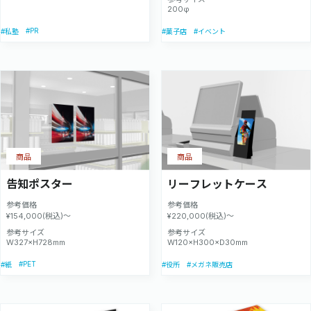
200φ
#PR
#私塾
#菓子店
#イベント
商品
商品
告知ポスター
リーフレットケース
参考価格
参考価格
¥154,000(税込)～
¥220,000(税込)～
参考サイズ
参考サイズ
W327×H728mm
W120×H300×D30mm
#PET
#紙
#役所
#メガネ販売店