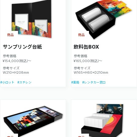
商品
商品
サンプリング台紙
飲料缶BOX
参考価格
参考価格
¥154,000(税込)～
¥165,000(税込)～
参考サイズ
参考サイズ
W210×H208mm
W165×H60×D210mm
#小ロット
#スチレン
#薬局
#レンタカー窓口