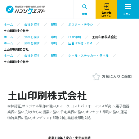
会員登録
検索
メニュー
ログイン
ホーム
会社を探す
印刷
ポスター・チラシ
土山印刷株式会社
ホーム
会社を探す
印刷
POP印刷
土山印刷株式会社
ホーム
会社を探す
印刷
圧着はがき・DM
土山印刷株式会社
ホーム
会社を探す
印刷
シール・ステッカー・ラベル
土山印刷株式会社
お気に入りに追加
土山印刷株式会社
森林認証,オリジナル製作に強い,Pマーク,コストパフォーマンスが高い,電子機器
業界に強い,形状からの提案に強い,住宅業界に強い,オフセット印刷に強い,運送・
物流業界に強い,オンデマンド印刷対応,輪転機印刷対応