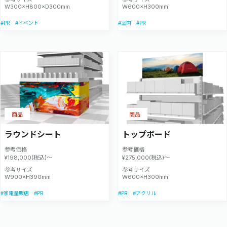
W300×H800×D300mm
W600×H300mm
#PR
#PR
#イベント
#室内
商品
商品
ラウンドシート
トップボード
参考価格
参考価格
¥198,000(税込)～
¥275,000(税込)～
参考サイズ
参考サイズ
W900×H390mm
W600×H300mm
#PR
#PR
#家電量販店
#アクリル