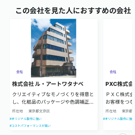
この会社を見た人におすすめの会社
会社
会社
株式会社 ル・アートワタナベ
PXC株式会
クリエイティブなモノづくりを得意と
ＰＸＣ株式会
し、化粧品のパッケージや色調補正を
お客様をつな
伴う案件に強い企業です。企画立案か
企業理念のも
所在地
東京都文京区
所在地
東京都
らデザイン、製版、印刷加工までをワ
事業を続けて
#オリジナル製作に強い
#オリジナル製作に強い
ンストップで対応します。
もPOPを中
#コストパフォーマンスが高い
として、最適