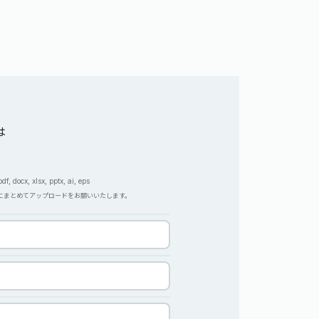
は
, docx, xlsx, pptx, ai, eps
Pにまとめてアップロードをお願いいたします。