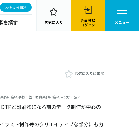
お役立ち資料
会員登録
事を探す
お気に入り
メニュー
ログイン
お気に入りに追加
レル業界に強い,学校・塾・教育業界に強い,官公庁に強い
DTPと印刷物になる前のデータ制作が中心の
作 イラスト制作等のクリエイティブな部分にも力