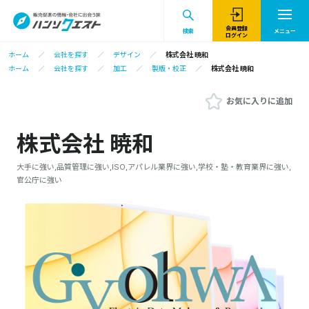
会員登録
検索
メニュー
ログイン
ホーム
会社を探す
デザイン
株式会社 暁和
ホーム
会社を探す
加工
製版・校正
株式会社 暁和
お気に入りに追加
株式会社 暁和
大手に強い,品質管理に強い,ISO,アパレル業界に強い,学校・塾・教育業界に強い,
官公庁に強い