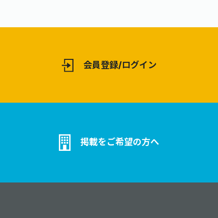
やZ世代、ご高齢の方まで男女問わず
を狙います。
多ジャンルでブッキングが可能です。
等は全てお任
是非ご相談ください。
飛躍的に伸びて
に攻略して、
う！
会員登録/ログイン
掲載をご希望の方へ