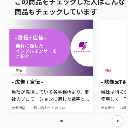
この商品をチェックした人はこんな
商品もチェックしています
商品
商品
- 広告 / 宣伝 -
- 映像✖️Tik
当社が提携している各事務所より、御
当社は特にシ
社のプロモーションに適した数字と需
使用して、Ti
要が合うインフルエンサー等も アサ
します。 Ti
参考価格
お問い合わせください
参考価格
お問
インできます。 ただ、予算をかけて数
もライブコマ
字が合っても貴社の商品に合っていな
用も可能です
いと数字は伸びません。 弊社は子供
画を軸にして