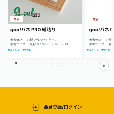
商品
商品
goo!パネ PRO 紙貼り
goo!パネ 
参考価格
お問い合わせください
参考価格
お問
参考サイズ
紙貼り：W300×H450×D3
参考サイズ
紙貼
#スチレン
#売れ筋
#スチレン
#売れ筋
会員登録/ログイン