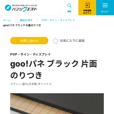
会員登録
検索
メニュー
ログイン
ホーム
商品を探す
POP・サイン・ディスプレイ
goo!パネ ブラック 片面のりつき
お気に入りに追加
お問い合わせ
POP・サイン・ディスプレイ
goo!パネ ブラック 片面
のりつき
スチレン,屋内,日本製,オリジナル