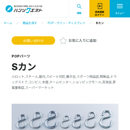
会員登録
検索
メニュー
ログイン
ホーム
商品を探す
POP・サイン・ディスプレイ
Sカン
お気に入りに追加
お問い合わせ
POPパーツ
Sカン
小ロット,スチール,屋内,スピード対応,展示会,スポーツ用品店,既製品,ドラ
ッグストア,コンビニ,本屋,ホームセンター,ショッピングモール,百貨店,家
電量販店,スーパーマーケット