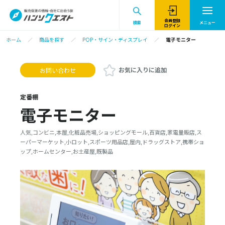
会員登録
検索
メニュー
ログイン
ホーム
商品を探す
POP・サイン・ディスプレイ
電子モニター
お気に入りに追加
お問い合わせ
定番棚
電子モニター
人気,コンビニ,本屋,化粧品売場,ショッピングモール,百貨店,家電量販店,ス
ーパーマーケット,小ロット,スポーツ用品店,屋内,ドラッグストア,携帯ショ
ップ,ホームセンター,お土産屋,既製品