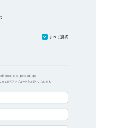
は
すべて選択
f, docx, xlsx, pptx, ai, eps
Pにまとめてアップロードをお願いいたします。