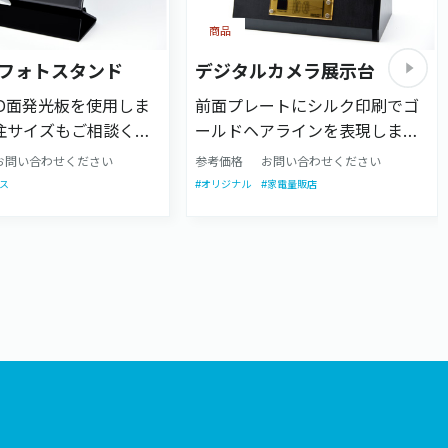
商品
飾フォトスタンド
デジタルカメラ展示台
ED面発光板を使用しま
前面プレートにシルク印刷でゴ
注サイズもご相談くだ
ールドヘアラインを表現しまし
た。各種印刷もご相談くださ
お問い合わせください
参考価格
お問い合わせください
い。
ス
#オリジナル
#家電量販店