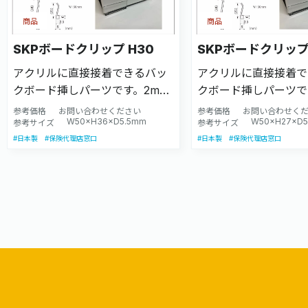
商品
商品
SKPボードクリップ H30
SKPボードクリップ 
アクリルに直接接着できるバッ
アクリルに直接接着で
クボード挿しパーツです。2mm
クボード挿しパーツで
厚まで対応。サイズ違いもあり
厚まで対応。サイズ違
参考価格
お問い合わせください
参考価格
お問い合わせく
W50×H36×D5.5mm
W50×H27×D
ます。
参考サイズ
ます。
参考サイズ
#日本製
#保険代理店窓口
#日本製
#保険代理店窓口