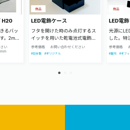
商品
商品
H20
LED電飾ケース
LED電
きるバッ
フタを開けた時のみ点灯するス
光源にL
す。2mm
イッチを用いた乾電池式電飾ケ
した。特
いもあり
ースです。
さい。
ださい
参考価格
お問い合わせください
参考価格
5mm
#日本製
#オリジナル
#屋内
#オフィ