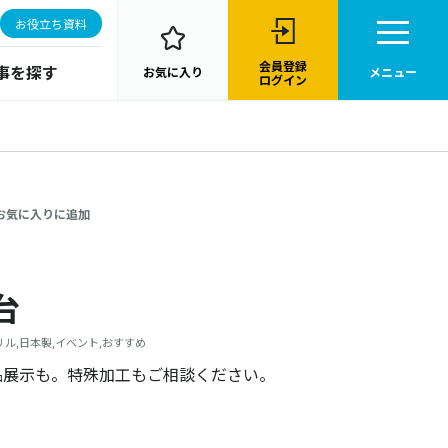
お役立ち資料
会員登録
事を探す
お気に入り
メニュー
ログイン
お気に入りに追加
台
リル,日本製,イベント,おすすめ
品展示も。特殊加工もご相談ください。