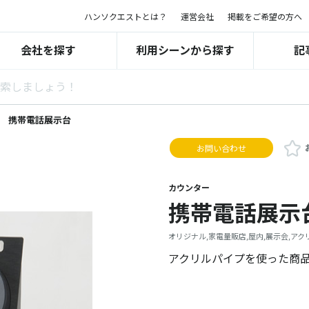
ハンソクエストとは？
運営会社
掲載をご希望の方へ
会社を探す
利用シーンから探す
記
携帯電話展示台
お問い合わせ
カウンター
携帯電話展示
オリジナル,家電量販店,屋内,展示会,アク
アクリルパイプを使った商