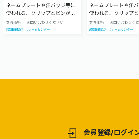
ネームプレートや缶バッジ等に
ネームプレートや缶バ
使われる、クリップとピンが付
使われる、クリップと
いた商品です。両面テープ付き
いた商品です。台座が
参考価格
お問い合わせください
参考価格
お問い合わせく
の有無が選べます。様々な素
す（30°刻み／360°
#家電量販店
#ホームセンター
#家電量販店
#ホームセンター
材・形状があります。
様々な素材・形状があ
会員登録/ログイ