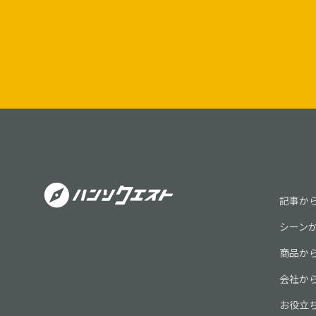
記事か
シーン
商品か
会社か
お役立