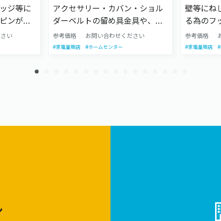
ッジ等に
アクセサリー・カバン・ショル
壁等にね
ピンが付
ダーベルトの留め具金具や、キ
る為のフ
回転しま
ーホルダー・ ネックストラップ
のヒート
ださい
参考価格
お問い合わせください
参考価格
回転）。
に使用出来る、プラスチックタ
の隙間が
#家電量販店
#ホームセンター
#家電量販店
ります。
イプのナスカンです。様々な形
様々なサ
状があります。
ン