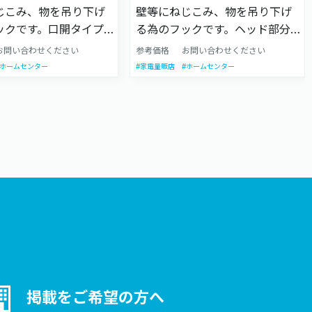
じこみ、物を吊り下げ
壁等にねじこみ、物を吊り下げ
ックです。口開タイプ
る為のフックです。ヘッド部分
ンに比べ、フック部分
が環になっており、ヘッドの下
お問い合わせください
参考価格
お問い合わせください
大きいのが特徴です。
はネジが切られています。様々
#ホームセンター
#家電量販店
#ホームセンター
イズがあります。
なサイズがあります。
掲載をご希望の方へ