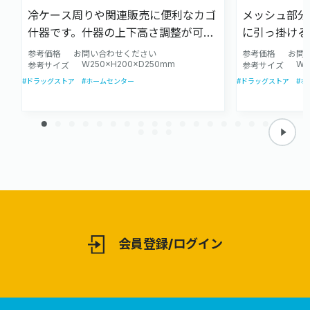
冷ケース周りや関連販売に便利なカゴ
メッシュ部分
什器です。什器の上下高さ調整が可能
に引っ掛ける
です。陳列する商品に合わせ、適切な
商品に合わせ
参考価格
お問い合わせください
参考価格
お問
W250×H200×D250mm
W3
サイズで設計致します。
参考サイズ
します。
参考サイズ
#ドラッグストア
#ホームセンター
#ドラッグストア
#ホ
会員登録/ログイン