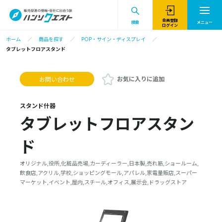
会員登録
検索
メニュー
ログイン
ホーム
商品を探す
POP・サイン・ディスプレイ
タブレットフロアスタンド
お気に入りに追加
お問い合わせ
スタンド什器
タブレットフロアスタン
ド
オリジナル,役所,化粧品売場,カーディーラー,日本製,売れ筋,ショールーム,
飲食店,アクリル,学校,ショッピングモール,アパレル,家電量販店,スーパー
マーケット,イベント,屋内,スチール,オフィス,展示会,ドラッグストア