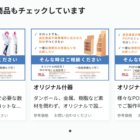
商品もチェックしています
商品
商品
オリジナル什器
オリジナ
で必要な数
ダンボール、金属、樹脂など素
様々なP
ロットなら
材を問わず、オリジナルで設
でご製作
です。 ＜
計・製作可能です。 小ロットで
設計・納
ださい
参考価格
お問い合わせください
参考価格
 本ページ
製作も可能ですので、まずはお
ださい。 ＜一括相見積もり方法
せフォー
気軽にお問合せください。 ＜一
＞ 本ペ
せる会社を
括相見積もり方法＞ 本ページ下
わせフォ