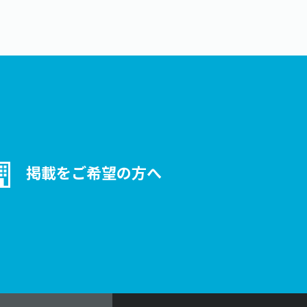
を選ぶ」のチェックを
る企業に お問い合わせ
信されます ※選択
ックをはずせば、ご希
のみに送信されます。
合わせ内容により、お
ご相談内容にお答えで
合もあります。予めご
さい。
掲載をご希望の方へ