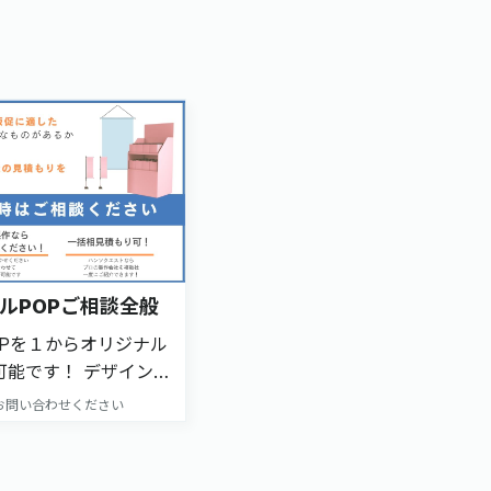
ルPOPご相談全般
OPを１からオリジナル
可能です！ デザイン・
品まで何でもご相談く
お問い合わせください
ージ下方にあるお問い合
ームにある 「問い合わ