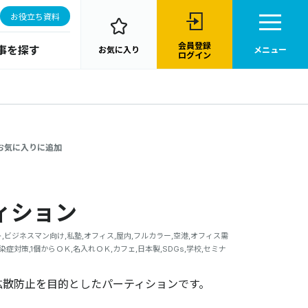
お役立ち資料
会員登録
事を探す
お気に入り
メニュー
ログイン
お気に入りに追加
ィション
,ビジネスマン向け,私塾,オフィス,屋内,フルカラー,空港,オフィス需
染症対策,1個からＯＫ,名入れＯＫ,カフェ,日本製,SDGs,学校,セミナ
拡散防止を目的としたパーティションです。