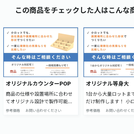
この商品をチェックした人はこんな
商品
商品
オリジナルカウンターPOP
オリジナル等身大
商品の仕様や設置場所に合わせ
1台から大量ロットま
てオリジナル設計で製作可能で
だけ制作します！ 小
す！ 小ロットで製作も可能です
最短3日での出荷も可能
参考価格
お問い合わせください
参考価格
お問い合わせく
ので、まずはお気軽にお問合せ
一括相見積もり方法＞
ください。 ＜一括相見積もり方
下方にあるお問い合わ
法＞ 本ページ下方にあるお問い
ムにある 「問い合わ