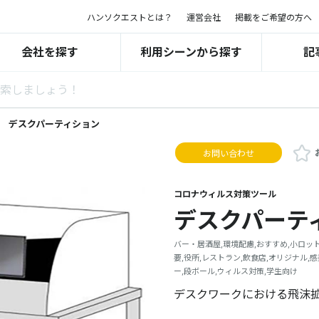
ハンソクエストとは？
運営会社
掲載をご希望の方へ
会社を探す
利用シーンから探す
記
デスクパーティション
お問い合わせ
コロナウィルス対策ツール
デスクパーテ
バー・居酒屋,環境配慮,おすすめ,小ロット
要,役所,レストラン,飲食店,オリジナル,感
ー,段ボール,ウィルス対策,学生向け
デスクワークにおける飛沫