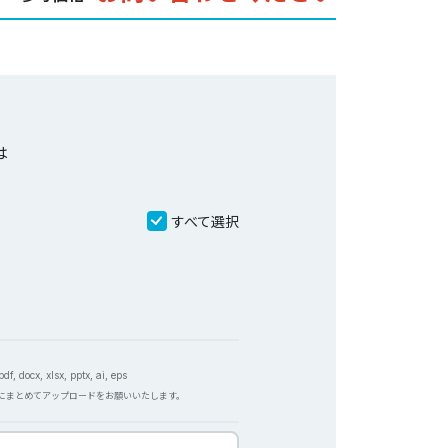
は
すべて選択
f, docx, xlsx, pptx, ai, eps
Pにまとめてアップロードをお願いいたします。