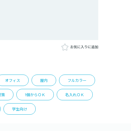
お気に入りに追加
オフィス
屋内
フルカラー
対策
1個からＯＫ
名入れＯＫ
学生向け