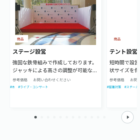
商品
商品
ステージ設営
テント設営
強固な鉄骨組みで作成しております。
短時間で設営
ジャッキによる高さの調整が可能なの
状サイズを保
で設置場所に凹凸があってもフラット
参考価格
お問い合わせください
参考価格
お問
で美しいステージを設営します。
#木
#ライブ・コンサート
#猛暑対策
#スチール